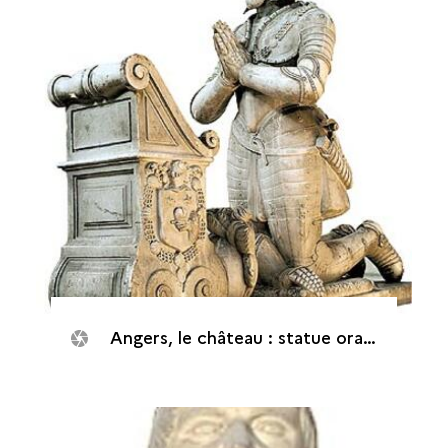
Angers, le château : statue orante de Donadieu de Puycharic, 1607