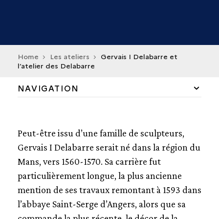
Home
Les ateliers
Gervais I Delabarre et
l’atelier des Delabarre
NAVIGATION
INTRODUCTION
Peut-être issu d’une famille de sculpteurs,
L'ATELIER MATTHIEU ET ÉTIENNE DIONISE
Gervais I Delabarre serait né dans la région du
Mans, vers 1560-1570. Sa carrière fut
GERVAIS I DELABARRE ET L’ATELIER DES DELABARRE
particulièrement longue, la plus ancienne
L'ATELIER CHARLES HOYAU
mention de ses travaux remontant à 1593 dans
l’abbaye Saint-Serge d’Angers, alors que sa
L'ATELIER PIERRE BIARDEAU (1608-1671)
commande la plus récente, le décor de la