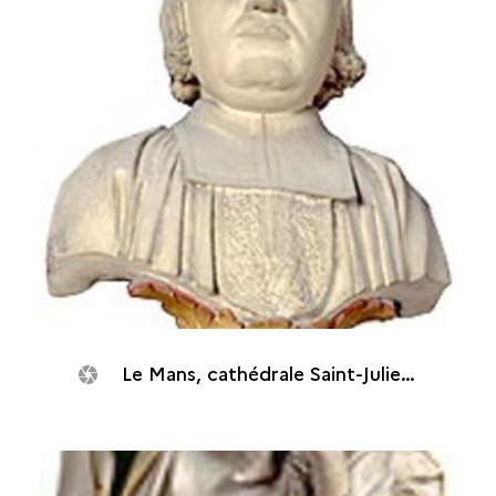
Le Mans, cathédrale Saint-Julien : buste du chanoine Primet, 1609