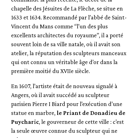
chapelle des Jésuites de La Flèche, se situe en
L'ATELIER DES PRÉHOUST
1633 et 1634. Recommandé par l’abbé de Saint-
L'ATELIER NOËL MÉRILLON
Vincent du Mans comme “l’un des plus
excellents architectes du royaume”, il a porté
L'ATELIER ÉTIENNE DOUDIEUX (1638-1706)
souvent loin de sa ville natale, où il avait son
atelier, la réputation des sculpteurs manceaux
L'ATELIER NICOLAS BOUTEILLER (1630-1696)
qui ont connu un véritable âge d’or dans la
première moitié du XVIIe siècle.
L'ATELIER PIERRE LORCET
En 1607, l’artiste était de nouveau signalé à
LES AUTRES ATELIERS
Angers, où il avait succédé au sculpteur
parisien Pierre I Biard pour l’exécution d’une
statue en marbre,
le Priant de Donadieu de
Puycharic
, le gouverneur de cette ville : c’est
la seule œuvre connue du sculpteur qui ne