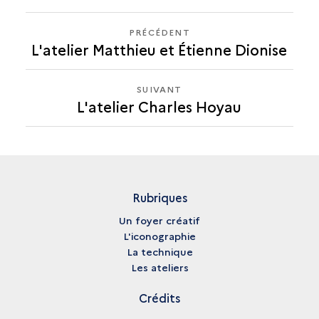
PRÉCÉDENT
PRÉCÉDENT
L'atelier Matthieu et Étienne Dionise
L'ATELIER
CHARLES
HOYAU
SUIVANT
SUIVANT
L'atelier Charles Hoyau
L'ATELIER
CHARLES
HOYAU
Rubriques
Un foyer créatif
L'iconographie
La technique
Les ateliers
Crédits